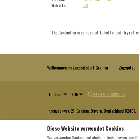
Website
:
null
The ContactForm component failed to load. Try refre
Willkommen im Zugspitzdorf Grainau
Zugspitze 
Deutsch
EUR
+49 176 43329865
Kreuzeckweg 21, Grainau, Bayern, Deutschland 82491
.
Diese Website verwendet Cookies
Wir verwenden Cookies und ähnliche Technologien, um Ihr