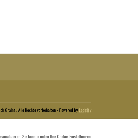
ick Grainau
Alle Rechte vorbehalten
- Powered by
Lodgify
sonalisieren. Sie können unten Ihre Cookie-Einstellungen