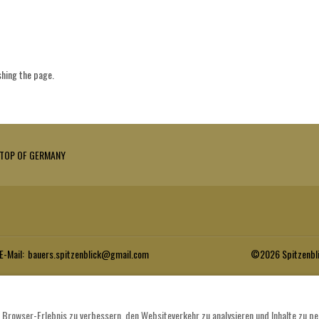
shing the page.
- TOP OF GERMANY
E-Mail
:
bauers.spitzenblick@gmail.com
©
2026
Spitzenbl
 Browser-Erlebnis zu verbessern, den Websiteverkehr zu analysieren und Inhalte zu per