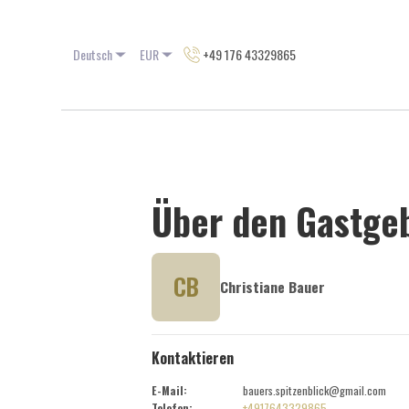
Deutsch
EUR
+49 176 43329865
Über den Gastge
CB
Christiane Bauer
Kontaktieren
E-Mail
:
bauers.spitzenblick@gmail.com
Telefon
:
+4917643329865